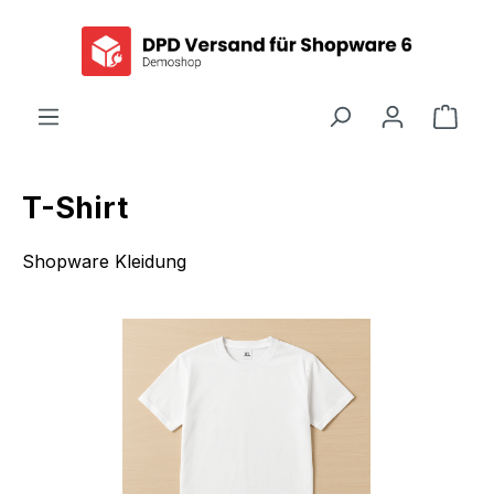
alt springen
Ware
T-Shirt
Shopware Kleidung
Bildergalerie überspringen