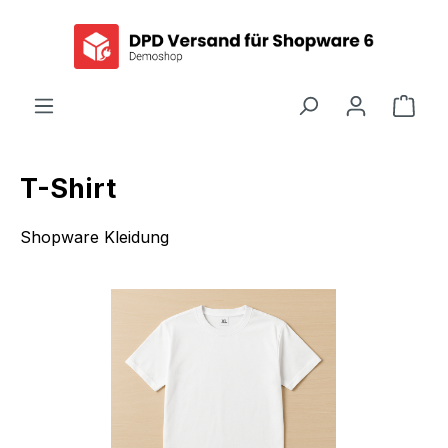
alt springen
Ware
T-Shirt
Shopware Kleidung
Bildergalerie überspringen